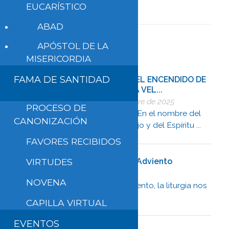
EUCARÍSTICO
ABAD
APÓSTOL DE LA
MISERICORDIA
FAMA DE SANTIDAD
GUÍA PARA EL ENCENDIDO DE
LA TERCERA VEL...
13 de diciembre de 2025
PROCESO DE
INICIO Guía: En el nombre del
CANONIZACIÓN
Padre, del Hijo y del Espíritu ...
FAVORES RECIBIDOS
VIRTUDES
Reflexión del 3er Domingo de Adviento
13 de diciembre de 2025
NOVENA
En este tercer domingo de Adviento, la liturgia nos
invita a ...
CAPILLA VIRTUAL
EVENTOS