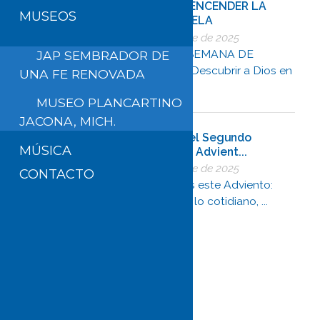
GUÍA PARA ENCENDER LA
MUSEOS
SEGUNDA VELA
5 de diciembre de 2025
SEGUNDA SEMANA DE
JAP SEMBRADOR DE
ADVIENTO “Descubrir a Dios en
UNA FE RENOVADA
los gesto ...
MUSEO PLANCARTINO
JACONA, MICH.
Reflexión del Segundo
MÚSICA
Domingo de Advient...
5 de diciembre de 2025
CONTACTO
Abre los ojos este Adviento:
Dios está en lo cotidiano, ...