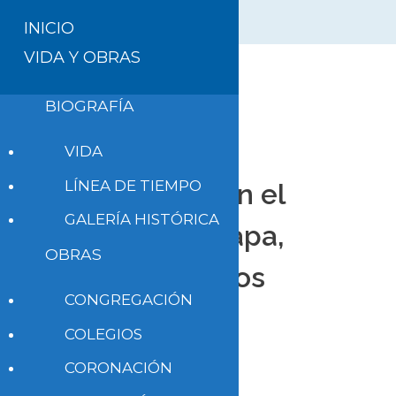
INICIO
VIDA Y OBRAS
BIOGRAFÍA
VIDA
LÍNEA DE TIEMPO
Estudio 9. En el
GALERÍA HISTÓRICA
video del Papa,
OBRAS
Francisco nos
CONGREGACIÓN
llama a ser
COLEGIOS
discípulos
CORONACIÓN