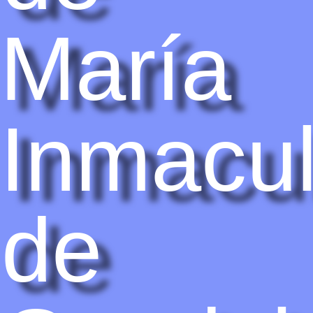
María
Inmacu
de