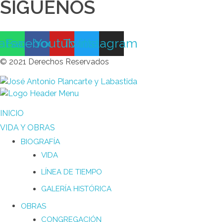
SÍGUENOS
atsapp
Facebook
Youtube
Twitter
Instagram
© 2021 Derechos Reservados
INICIO
VIDA Y OBRAS
BIOGRAFÍA
VIDA
LÍNEA DE TIEMPO
GALERÍA HISTÓRICA
OBRAS
CONGREGACIÓN