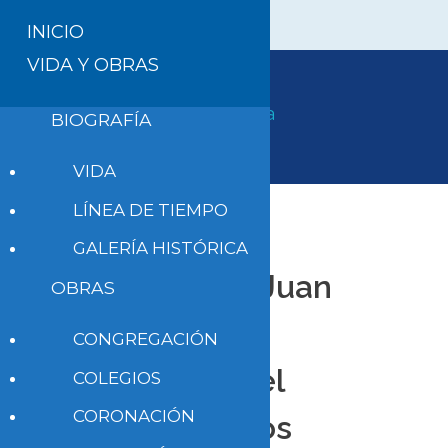
INICIO
VIDA Y OBRAS
BIOGRAFÍA
VIDA
LÍNEA DE TIEMPO
GALERÍA HISTÓRICA
Será santo Juan
OBRAS
Bautista
CONGREGACIÓN
Scalabrini, el
COLEGIOS
CORONACIÓN
“Padre de los