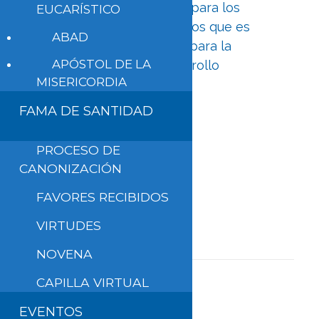
de la actual Sección para los
EUCARÍSTICO
migrantes y refugiados que es
ABAD
parte del Dicasterio para la
APÓSTOL DE LA
Promoción del desarrollo
MISERICORDIA
humano integral
FAMA DE SANTIDAD
Leer todo
PROCESO DE
CANONIZACIÓN
Leer más
FAVORES RECIBIDOS
VIRTUDES
NOVENA
CAPILLA VIRTUAL
EVENTOS