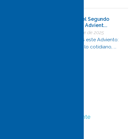
Reflexión del Segundo
Domingo de Advient...
5 de diciembre de 2025
Abre los ojos este Adviento:
Dios está en lo cotidiano, ...
ESCRÍBENOS