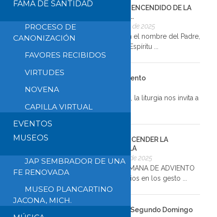
FAMA DE SANTIDAD
GUÍA PARA EL ENCENDIDO DE LA
TERCERA VEL...
PROCESO DE
13 de diciembre de 2025
INICIO Guía: En el nombre del Padre,
CANONIZACIÓN
del Hijo y del Espíritu ...
FAVORES RECIBIDOS
VIRTUDES
Reflexión del 3er Domingo de Adviento
13 de diciembre de 2025
NOVENA
En este tercer domingo de Adviento, la liturgia nos invita a
CAPILLA VIRTUAL
...
EVENTOS
MUSEOS
GUÍA PARA ENCENDER LA
SEGUNDA VELA
5 de diciembre de 2025
JAP SEMBRADOR DE UNA
SEGUNDA SEMANA DE ADVIENTO
FE RENOVADA
“Descubrir a Dios en los gesto ...
MUSEO PLANCARTINO
JACONA, MICH.
Reflexión del Segundo Domingo