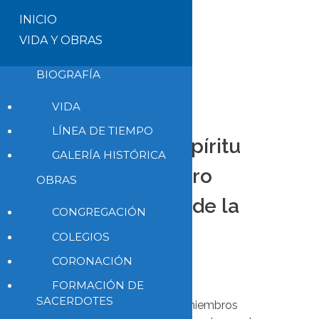
INICIO
VIDA Y OBRAS
BIOGRAFÍA
VIDA
LÍNEA DE TIEMPO
El Papa: El Espíritu
GALERÍA HISTÓRICA
es el verdadero
OBRAS
protagonista de la
CONGREGACIÓN
misión
COLEGIOS
CORONACIÓN
28 de junio de 2023
FORMACIÓN DE
SACERDOTES
Francisco recibió a los miembros