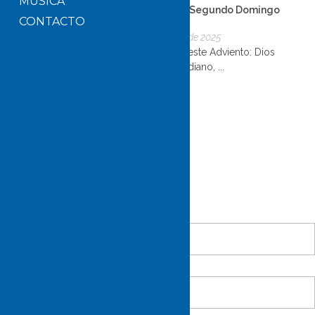
MÚSICA
Reflexión del Segundo Domingo
CONTACTO
de Advient...
5 de diciembre de 2025
Abre los ojos este Adviento: Dios
está en lo cotidiano, ...
ESCRÍBENOS