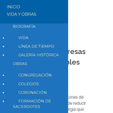
INICIO
VIDA Y OBRAS
BIOGRAFÍA
VIDA
LÍNEA DE TIEMPO
No a las empresas
GALERÍA HISTÓRICA
de combustibles
OBRAS
fósiles
CONGREGACIÓN
COLEGIOS
6 de julio de 2022
CORONACIÓN
Se desinvertirán 500 millones de
FORMACIÓN DE
dólares, con el objetivo de reducir
SACERDOTES
el uso de fuentes de energía que