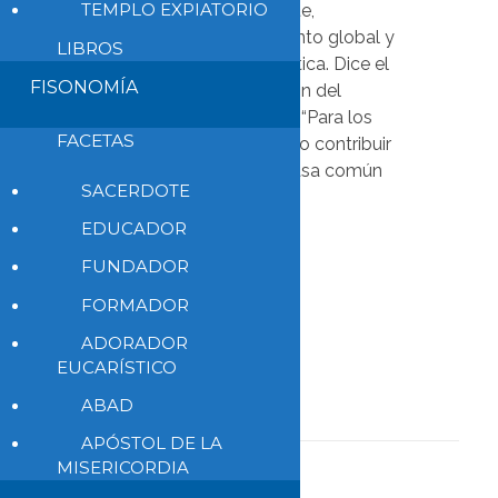
TEMPLO EXPIATORIO
dañan el medio ambiente,
provocan el calentamiento global y
LIBROS
alimentan la crisis climática. Dice el
FISONOMÍA
director de comunicación del
Movimiento Laudato si’: “Para los
FACETAS
católicos, desinvertir y no contribuir
a la destrucción de la casa común
SACERDOTE
es un imperativo”
EDUCADOR
Leer todo
FUNDADOR
FORMADOR
Leer más
ADORADOR
EUCARÍSTICO
ABAD
APÓSTOL DE LA
MISERICORDIA