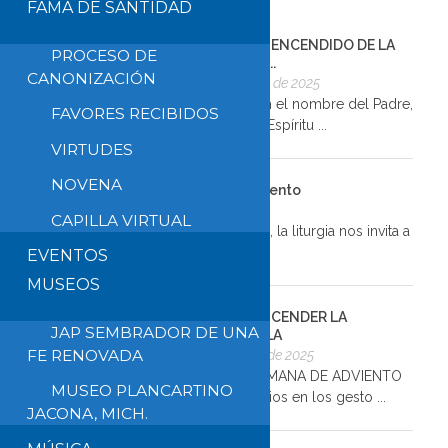
FAMA DE SANTIDAD
GUÍA PARA EL ENCENDIDO DE LA
PROCESO DE
TERCERA VEL...
CANONIZACIÓN
13 de diciembre de 2025
INICIO Guía: En el nombre del Padre,
FAVORES RECIBIDOS
del Hijo y del Espíritu ...
VIRTUDES
NOVENA
Reflexión del 3er Domingo de Adviento
13 de diciembre de 2025
CAPILLA VIRTUAL
En este tercer domingo de Adviento, la liturgia nos invita a
...
EVENTOS
MUSEOS
GUÍA PARA ENCENDER LA
JAP SEMBRADOR DE UNA
SEGUNDA VELA
FE RENOVADA
5 de diciembre de 2025
SEGUNDA SEMANA DE ADVIENTO
MUSEO PLANCARTINO
“Descubrir a Dios en los gesto ...
JACONA, MICH.