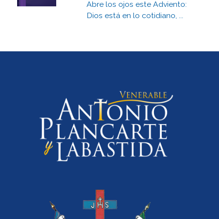
Abre los ojos este Adviento:
Dios está en lo cotidiano, ...