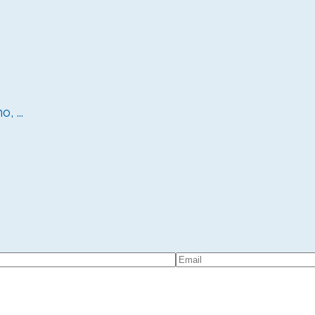
, ...