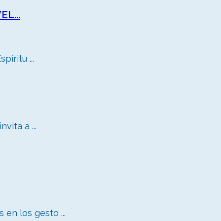
L...
íritu ...
vita a ...
n los gesto ...