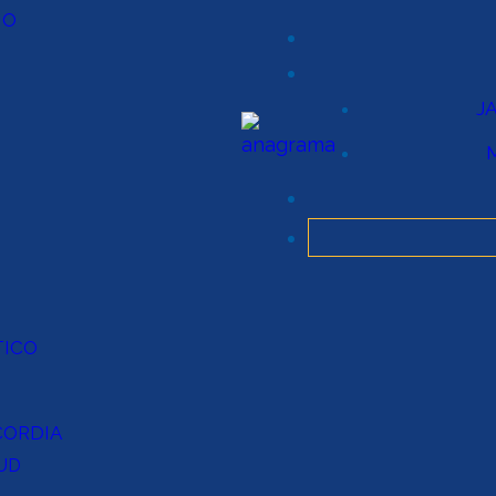
IO
J
TICO
CORDIA
UD