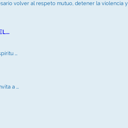
esario volver al respeto mutuo, detener la violencia 
...
ritu ...
ita a ...