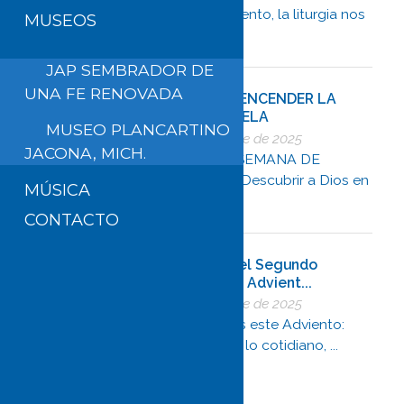
En este tercer domingo de Adviento, la liturgia nos
MUSEOS
invita a ...
JAP SEMBRADOR DE
UNA FE RENOVADA
GUÍA PARA ENCENDER LA
SEGUNDA VELA
MUSEO PLANCARTINO
5 de diciembre de 2025
JACONA, MICH.
SEGUNDA SEMANA DE
ADVIENTO “Descubrir a Dios en
MÚSICA
los gesto ...
CONTACTO
Reflexión del Segundo
Domingo de Advient...
5 de diciembre de 2025
Abre los ojos este Adviento:
Dios está en lo cotidiano, ...