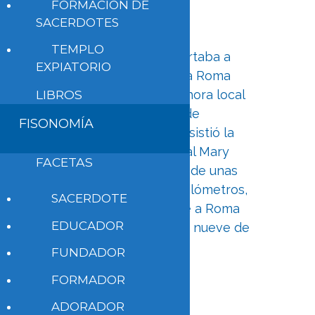
FORMACIÓN DE
29 de julio de 2022
SACERDOTES
TEMPLO
El avión que transportaba a
EXPIATORIO
Francisco de vuelta a Roma
despegó a las 20:14 hora local
LIBROS
tras una ceremonia de
FISONOMÍA
despedida a la que asistió la
Gobernadora General Mary
FACETAS
Simon. Tras un vuelo de unas
siete horas y 5.667 kilómetros,
SACERDOTE
se espera que llegue a Roma
EDUCADOR
poco después de las nueve de
la mañana.
FUNDADOR
Leer todo
FORMADOR
ADORADOR