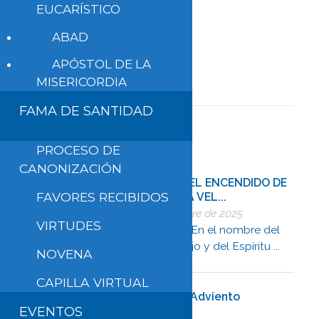
EUCARÍSTICO
Leer más
ABAD
APÓSTOL DE LA
MISERICORDIA
FAMA DE SANTIDAD
PROCESO DE
CANONIZACIÓN
GUÍA PARA EL ENCENDIDO DE
FAVORES RECIBIDOS
LA TERCERA VEL...
13 de diciembre de 2025
VIRTUDES
INICIO Guía: En el nombre del
Padre, del Hijo y del Espíritu ...
NOVENA
CAPILLA VIRTUAL
Reflexión del 3er Domingo de Adviento
EVENTOS
13 de diciembre de 2025