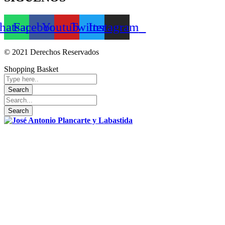
atsapp
Facebook
Youtube
Twitter
Instagram
© 2021 Derechos Reservados
Shopping Basket