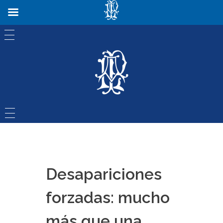
INICIO
VIDA Y OBRAS
BIOGRAFÍA
FISONOMÍA
FACETAS
FAMA DE SANTIDAD
OBRAS
VIDA
PROCESO DE CANONIZACIÓN
SACERDOTE
LINEA DE TIEMPO
CONGREGACÓN
LIBROS
FAVORES RECIBIDOS
EDUCADOR
GALERÍA HISTÓRICA
COLEGIOS
VIRTUDES
FUNDADOR
CORONACIÓN
PLANTELES
NOVENA
FORMADOR
FORMACIÓN DE SACERDOTES
ADORADOR EUCARÍSTICO
CAPILLA VIRTUAL
TEMPLO EXPIATORIO
ABAD
APÓSTOL DE LA MISERICORDIA
EVENTOS
OBRAS DE SALUD
MUSEOS
JAP SEMBRADOR DE UNA FE RENOVADA
MÚSICA
MUSEO PLANCARTINO JACONA, MICH.
CONTACTO
Desapariciones
forzadas: mucho
más que una