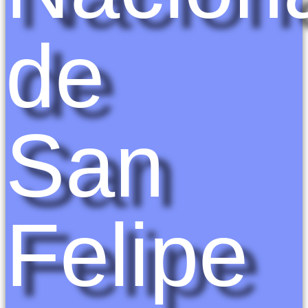
de
San
Felipe