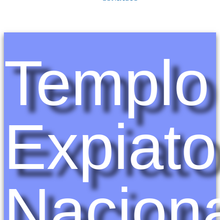
Templo
Expiato
Nacion