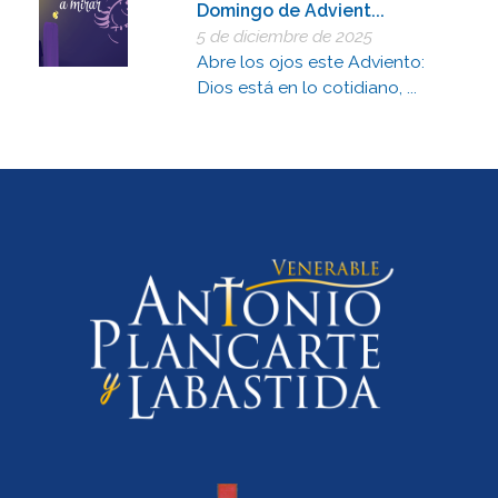
Domingo de Advient...
5 de diciembre de 2025
Abre los ojos este Adviento:
Dios está en lo cotidiano, ...