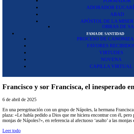
FORMADOR
ADORADOR EUCARÍ
ABAD
APÓSTOL DE LA MISE
OBRAS DE S
FAMA DE SANTIDAD
PROCESO DE CANONIZA
FAVORES RECIBIDO
VIRTUDES
NOVENA
CAPILLA VIRTUAL
Francisco y sor Francisca, el inesperado en
6 de abril de 2025
En una peregrinación con un grupo de Nápoles, la hermana Francisca Ba
plaza: «Le había pedido a Dios que me hiciera encontrar con él, pero
monjas de Nápoles?», en referencia al afectuoso ‘asalto’ a las monjas 
Leer todo