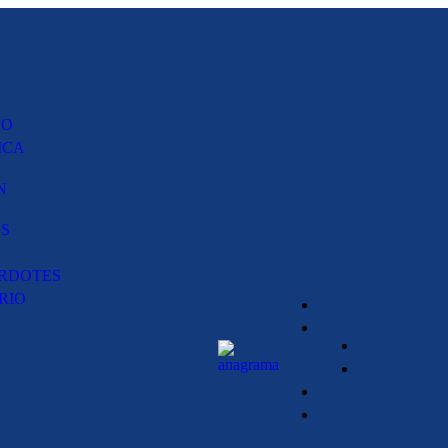
PO
ICA
N
S
RDOTES
RIO