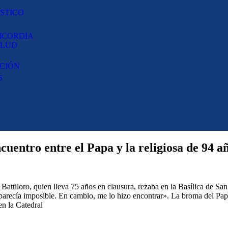
STICO
RICORDIA
ALUD
CIÓN
S
cuentro entre el Papa y la religiosa de 94 a
ttiloro, quien lleva 75 años en clausura, rezaba en la Basílica de San 
 parecía imposible. En cambio, me lo hizo encontrar». La broma del Pap
en la Catedral