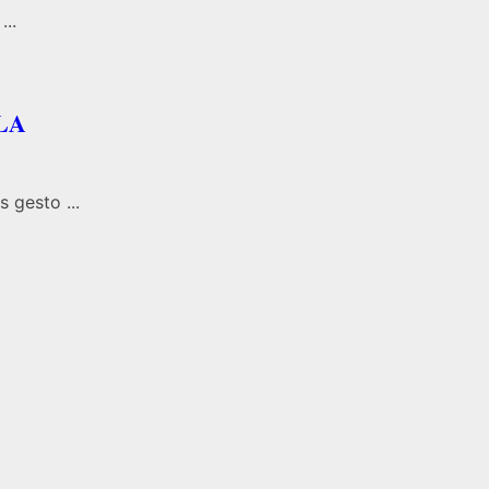
...
LA
gesto ...