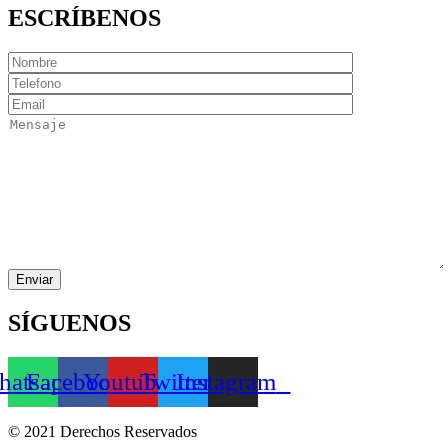
ESCRÍBENOS
SÍGUENOS
atsapp
Facebook
Youtube
Twitter
Instagram
© 2021 Derechos Reservados