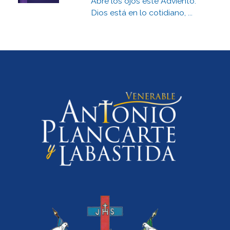
Abre los ojos este Adviento:
Dios está en lo cotidiano, ...