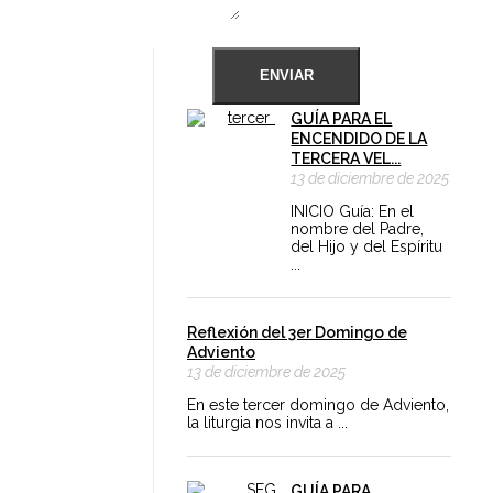
GUÍA PARA EL
ENCENDIDO DE LA
TERCERA VEL...
13 de diciembre de 2025
INICIO Guía: En el
nombre del Padre,
del Hijo y del Espíritu
...
Reflexión del 3er Domingo de
Adviento
13 de diciembre de 2025
En este tercer domingo de Adviento,
la liturgia nos invita a ...
GUÍA PARA