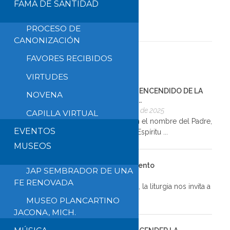
FAMA DE SANTIDAD
PROCESO DE
CANONIZACIÓN
FAVORES RECIBIDOS
VIRTUDES
GUÍA PARA EL ENCENDIDO DE LA
NOVENA
TERCERA VEL...
13 de diciembre de 2025
CAPILLA VIRTUAL
INICIO Guía: En el nombre del Padre,
EVENTOS
del Hijo y del Espíritu ...
MUSEOS
Reflexión del 3er Domingo de Adviento
JAP SEMBRADOR DE UNA
13 de diciembre de 2025
FE RENOVADA
En este tercer domingo de Adviento, la liturgia nos invita a
...
MUSEO PLANCARTINO
JACONA, MICH.