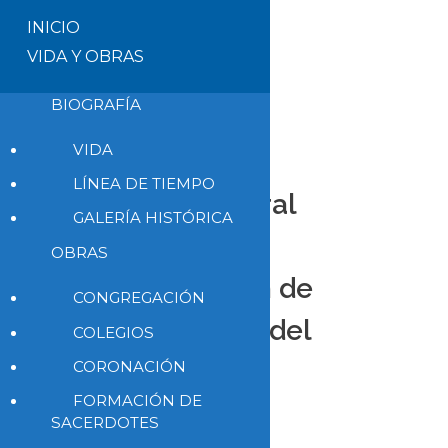
INICIO
VIDA Y OBRAS
BIOGRAFÍA
VIDA
LÍNEA DE TIEMPO
El reto pastoral
GALERÍA HISTÓRICA
para la
OBRAS
recuperación de
CONGREGACIÓN
las personas del
COLEGIOS
alcoholismo
CORONACIÓN
FORMACIÓN DE
SACERDOTES
16 de abril de 2025