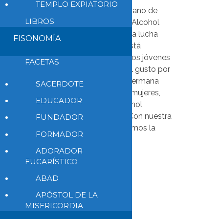
TEMPLO EXPIATORIO
Gracias al Centro diocesano de
LIBROS
Investigación-Acción el Alcohol
(CEDIRAA) de Yamena, la lucha
FISONOMÍA
contra la toxicomanía está
consiguiendo que muchos jóvenes
FACETAS
recuperen el sentido y el gusto por
la vida. Su directora, la hermana
SACERDOTE
Aurélie Roiné: «Muchas mujeres,
EDUCADOR
por ignorancia, dan alcohol
adulterado a los niños. Con nuestra
FUNDADOR
frágil ayuda les devolvemos la
FORMADOR
dignidad y crecemos en
ADORADOR
humanidad»
EUCARÍSTICO
Leer todo
ABAD
APÓSTOL DE LA
MISERICORDIA
Leer más