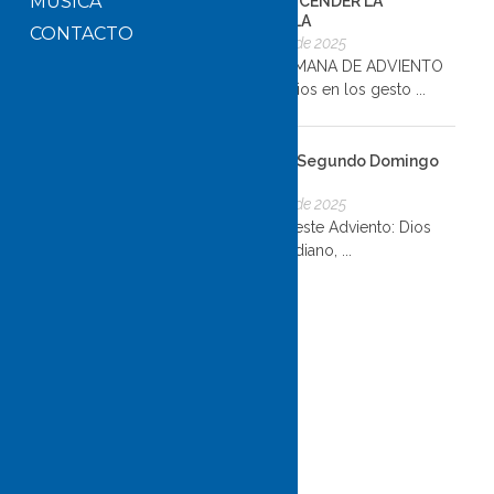
MÚSICA
GUÍA PARA ENCENDER LA
SEGUNDA VELA
CONTACTO
5 de diciembre de 2025
SEGUNDA SEMANA DE ADVIENTO
“Descubrir a Dios en los gesto ...
Reflexión del Segundo Domingo
de Advient...
5 de diciembre de 2025
Abre los ojos este Adviento: Dios
está en lo cotidiano, ...
ESCRÍBENOS